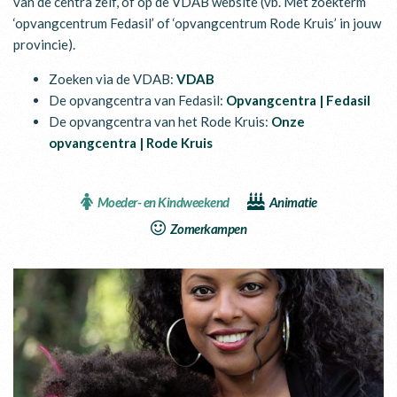
van de centra zelf, of op de VDAB website (vb. Met zoekterm
‘opvangcentrum Fedasil’ of ‘opvangcentrum Rode Kruis’ in jouw
provincie).
Zoeken via de VDAB:
VDAB
De opvangcentra van Fedasil:
Opvangcentra | Fedasil
De opvangcentra van het Rode Kruis:
Onze
opvangcentra | Rode Kruis
Moeder- en Kindweekend
Animatie
Zomerkampen