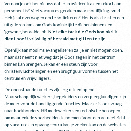
Vernam je ook het nieuws dat er in asielcentra een tekort aan
personeel is? Veel vacatures geraken maar moeilijk ingevuld.
Heb je al overwogen om te solliciteren? Het is als christen een
uitgelezen kans om Gods koninkrijk te dienen binnen een
‘gewone’, betaalde job.
Niet elke taak die Gods koninkrijk
dient hoeft vrijwillig of betaald met giften te zijn.
Openlijk aan moslims evangeliseren zal je er niet mogen doen,
maar dat neemt niet weg dat je Gods zegen in het centrum
binnen kan brengen. Je kan er een steun zijn voor
christenvluchtelingen en een brugfiguur vormen tussen het
centrum en vrijwilligers.
De openstaande functies zijn erg uiteenlopend.
Maatschappelijk werkers, begeleiders en verpleegkundigen zijn
de meer voor de hand liggende functies. Maar er is ook vraag
naar boekhouders, HR medewerkers en technische beroepen,
om maar enkele voorbeelden te noemen. Voor een actueel zicht
op vacatures in opvangcentra kan je zoeken kan op de websites