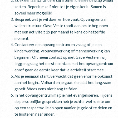
Zoek een aantal andere christenen die mee de stap willen
zetten. Beperk je zelf niet tot je eigen kerk... Samen is
zoveel meer mogelijk!
Bespreek wat je wil doen en hoe vaak. Opvangcentra
willen structuur. Gave Veste raadt aan om te beginnen
met een activiteit 1x per maand telkens op hetzelfde
moment.
Contacteer een opvangcentrum en vraag of je een
kinderwerking, vrouwenwerking of mannenwerking kan
beginnen. Of: neem contact op met Gave Veste en wij
leggen graag het eerste contact met het opvangcentrum
en/of gaan de eerste keer dat je activiteit start mee.
Als je eenmaal start, verwacht dat geen enorme opkomst
aan het begin... Volhard en je gaat zien dat het langzaam
groeit. Wees eens niet bang te falen.
In het opvangcentrum mag je niet evangeliseren. Tijdens
de persoonlijke gesprekken heb je echter wel ruimte om
op een respectvolle en open manier je geloof te delen en
te luisteren naar ander.