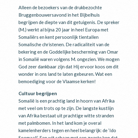
Alleen de bezoekers van de drukbezochte
Bruggenbouwersavond in het Bijbelhuis
begrijpen de diepte van dit getuigenis. De spreker
(M.) werkt al bijna 20 jaar in heel Europa met
Somaliërs en kent persoonlijk tientallen
Somalische christenen. De radicaliteit van de
bekering en de Goddelijke bescherming van Omar
in Somalië waren volgens M. ongezien. We mogen
God zeer dankbaar zijn dat Hij ervoor koos om dit
wonder in ons land te laten gebeuren. Wat een
bemoediging voor de Vlaamse kerken!
Cultuur begrijpen
Somalië is een prachtig land in hoorn van Afrika
met veel om trots op te zijn. De langste kustlijn
van Afrika bestaat uit prachtige witte stranden
met palmbomen. In het land kom je overal
kamelenherders tegen en heel belangrijk: de ‘Ido
Soomaali’. Een wit schaap met een zwarte kop dat