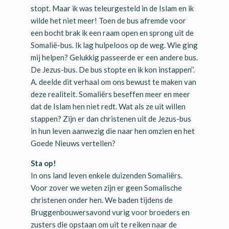
stopt. Maar ik was teleurgesteld in de Islam en ik
wilde het niet meer! Toen de bus afremde voor
een bocht brak ik een raam open en sprong uit de
Somalië-bus. Ik lag hulpeloos op de weg. Wie ging
mij helpen? Gelukkig passeerde er een andere bus.
De Jezus-bus. De bus stopte en ik kon instappen’’.
A. deelde dit verhaal om ons bewust te maken van
deze realiteit. Somaliërs beseffen meer en meer
dat de Islam hen niet redt. Wat als ze uit willen
stappen? Zijn er dan christenen uit de Jezus-bus
in hun leven aanwezig die naar hen omzien en het
Goede Nieuws vertellen?
Sta op!
In ons land leven enkele duizenden Somaliërs.
Voor zover we weten zijn er geen Somalische
christenen onder hen. We baden tijdens de
Bruggenbouwersavond vurig voor broeders en
zusters die opstaan om uit te reiken naar de