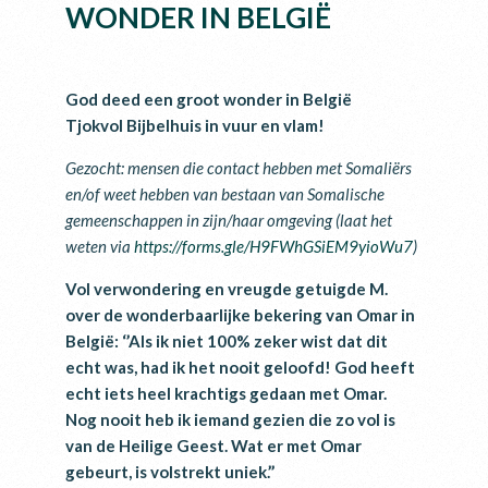
WONDER IN BELGIË
God deed een groot wonder in België
Tjokvol Bijbelhuis in vuur en vlam!
Gezocht: mensen die contact hebben met Somaliërs
en/of weet hebben van bestaan van Somalische
gemeenschappen in zijn/haar omgeving (laat het
weten via
https://forms.gle/H9FWhGSiEM9yioWu7
)
Vol verwondering en vreugde getuigde M.
over de wonderbaarlijke bekering van Omar in
België: ‘’Als ik niet 100% zeker wist dat dit
echt was, had ik het nooit geloofd! God heeft
echt iets heel krachtigs gedaan met Omar.
Nog nooit heb ik iemand gezien die zo vol is
van de Heilige Geest. Wat er met Omar
gebeurt, is volstrekt uniek.’’