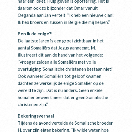
naar een loket. Hulp geven is opoffering. Het is
daarom ook zo bijzonder dat Omar vanuit
Oeganda aan Jan vertelt: ‘’Ik heb een nieuwe clan!
Ik heb broers en zussen in Belgie die mij helpen.’’
Ben ik de enige?!
De laatste jaren is een groei zichtbaar in het
aantal Somaliërs dat Jezus aanneemt. M.
illustreert dit aan de hand van het volgende:
‘’Vroeger zeiden alle Somaliërs met volle
overtuiging ‘Somalische christenen bestaan niet!’
Ook wanneer Somaliërs tot geloof kwamen,
dachten ze werkelijk de enige Somaliër op de
wereld te zijn. Dat is nu anders. Geen enkele
Somaliër beweert meer dat er geen Somalische
christenen zijn.’’
Bekeringsverhaal
Tijdens de avond vertelde de Somalische broeder
H. over zijn eigen bekering. ‘’Ik wilde weten hoe