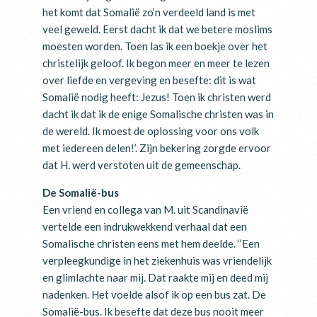
het komt dat Somalië zo’n verdeeld land is met
veel geweld. Eerst dacht ik dat we betere moslims
moesten worden. Toen las ik een boekje over het
christelijk geloof. Ik begon meer en meer te lezen
over liefde en vergeving en besefte: dit is wat
Somalië nodig heeft: Jezus! Toen ik christen werd
dacht ik dat ik de enige Somalische christen was in
de wereld. Ik moest de oplossing voor ons volk
met iedereen delen!’. Zijn bekering zorgde ervoor
dat H. werd verstoten uit de gemeenschap.
De Somalië-bus
Een vriend en collega van M. uit Scandinavië
vertelde een indrukwekkend verhaal dat een
Somalische christen eens met hem deelde. ‘’Een
verpleegkundige in het ziekenhuis was vriendelijk
en glimlachte naar mij. Dat raakte mij en deed mij
nadenken. Het voelde alsof ik op een bus zat. De
Somalië-bus. Ik besefte dat deze bus nooit meer